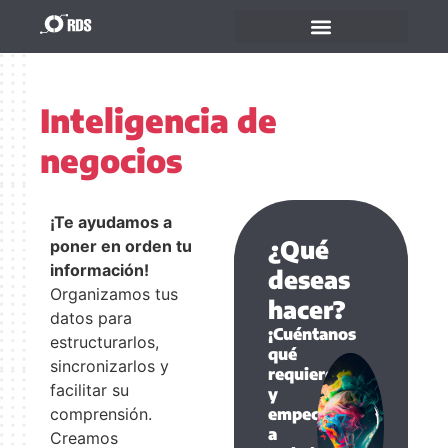
Inteligencia de
negocios
¡Te ayudamos a
¿Qué
poner en orden tu
información!
deseas
Organizamos tus
hacer?
datos para
¡Cuéntanos
estructurarlos,
qué
sincronizarlos y
requieres
facilitar su
y
comprensión.
empecemos
a
Creamos