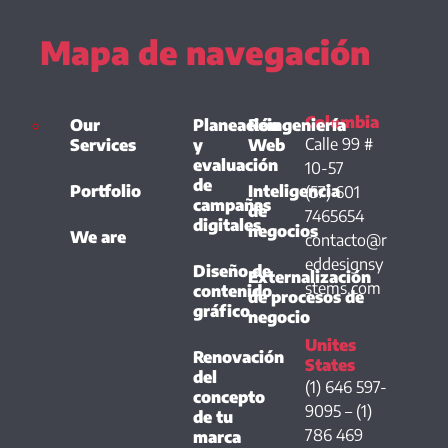
Mapa de navegación
Colombia
Our
Planeación
Reingeniería
Calle 99 #
Services
y
Web
evaluación
10-57
de
Portfolio
Inteligencia
(57) 601
campañas
de
7465654
digitales
negocios
We are
contacto@r
eddesignsy
Diseño de
Externalización
stems.com
contenido
de procesos de
gráfico
negocio
Unites
Renovación
States
del
(1) 646 597-
concepto
9095 – (1)
de tu
786 469
marca