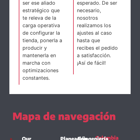
ser ese aliado
esperado. De ser
estratégico que
necesario,
te releva de la
nosotros
carga operativa
realizamos los
de configurar la
ajustes al caso
tienda, ponerla a
hasta que
producir y
recibes el pedido
mantenerla en
a satisfacción.
marcha con
¡Así de fácil!
optimizaciones
constantes.
Mapa de navegación
Colombia
Our
Planeación
Reingeniería