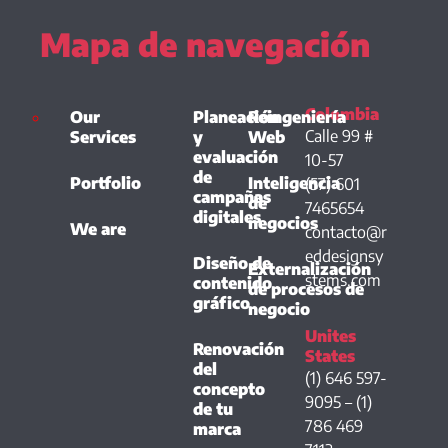
Mapa de navegación
Colombia
Our
Planeación
Reingeniería
Calle 99 #
Services
y
Web
evaluación
10-57
de
Portfolio
Inteligencia
(57) 601
campañas
de
7465654
digitales
negocios
We are
contacto@r
eddesignsy
Diseño de
Externalización
stems.com
contenido
de procesos de
gráfico
negocio
Unites
Renovación
States
del
(1) 646 597-
concepto
9095 – (1)
de tu
786 469
marca