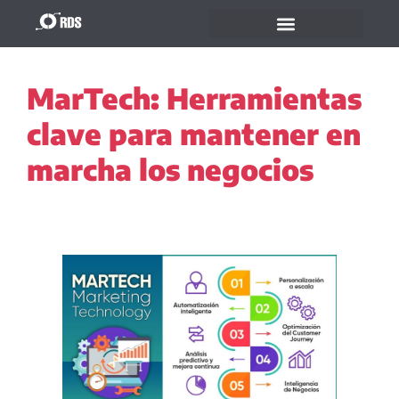
MarTech: Herramientas
clave para mantener en
marcha los negocios